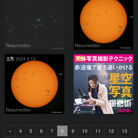
Resurrection
Resurrection
PR
太陽 2024.5.10
Resurrection
前
«
4
5
6
7
8
9
10
11
12
13
へ