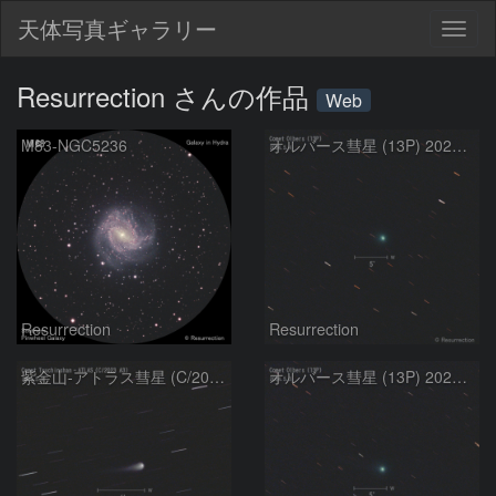
天体写真ギャラリー
Togg
navig
Resurrection さんの作品
Web
M83-NGC5236
オルバース彗星 (13P) 2024.5.4
Resurrection
Resurrection
紫金山-アトラス彗星 (C/2023 A3) 2024.5.3
オルバース彗星 (13P) 2024.5.3