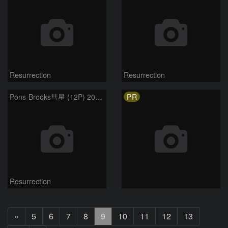
Resurrection
Resurrection
PR
Pons-Brooks彗星 (12P) 2024.3.21
Resurrection
前
«
5
6
7
8
9
10
11
12
13
へ