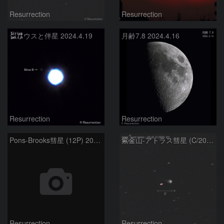
Resurrection
Resurrection
シリウスと伴星 2024.4.19
月齢7.8 2024.4.16
Resurrection
Resurrection
Pons-Brooks彗星 (12P) 2024.4.16
紫金山-アトラス彗星 (C/2023 A3) 2024.4.16
Resurrection
Resurrection