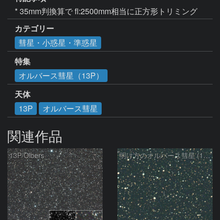
* 35mm判換算で fl:2500mm相当に正方形トリミング
カテゴリー
彗星・小惑星・準惑星
特集
オルバース彗星（13P）
天体
13P
オルバース彗星
関連作品
13P/Olbers
明け方のオルバース彗星 (13P)：2025/03/20