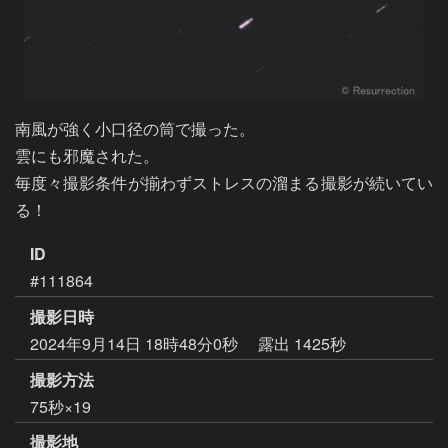
南風が強く小口径の筒で撮った。

雲にも邪魔された。

毎度々撮影条件が揃わずストレスの溜まる撮影が続いてい
る！
ID
#111864
撮影日時
2024年9月14日 18時48分0秒
露出 1425秒
撮影方法
75秒×19
撮影地