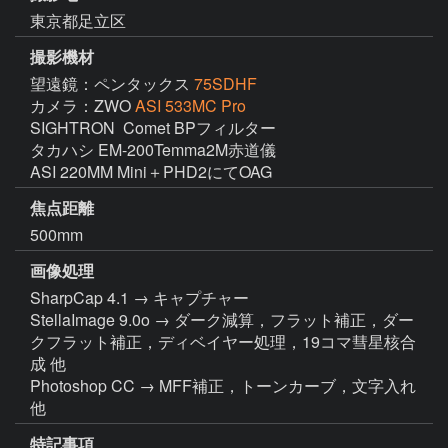
東京都足立区
撮影機材
望遠鏡：ペンタックス
75SDHF
カメラ：ZWO
ASI 533MC Pro
SIGHTRON  Comet BPフィルター

タカハシ EM-200Temma2M赤道儀

ASI 220MM Mini＋PHD2にてOAG
焦点距離
500mm
画像処理
SharpCap 4.1 → キャプチャー

StellaImage 9.0o → ダーク減算，フラット補正，ダー
クフラット補正，ディベイヤー処理，19コマ彗星核合
成 他

Photoshop CC → MFF補正，トーンカーブ，文字入れ 
他
特記事項