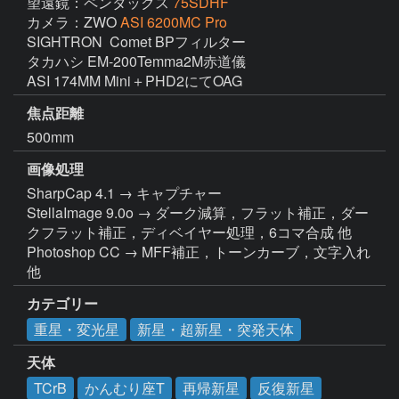
望遠鏡：ペンタックス
75SDHF
カメラ：ZWO
ASI 6200MC Pro
SIGHTRON  Comet BPフィルター

タカハシ EM-200Temma2M赤道儀

ASI 174MM Mini＋PHD2にてOAG
焦点距離
500mm
画像処理
SharpCap 4.1 → キャプチャー

StellaImage 9.0o → ダーク減算，フラット補正，ダー
クフラット補正，ディベイヤー処理，6コマ合成 他

Photoshop CC → MFF補正，トーンカーブ，文字入れ 
他
カテゴリー
重星・変光星
新星・超新星・突発天体
天体
TCrB
かんむり座T
再帰新星
反復新星