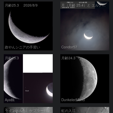
月齢25.3 2026/8/9
月（月齢 25.4）と エルナト（おうし座β星）
政やんシニアの手習い
Condor57
月齢25.3
月齢24.3
Aya鶴
DunkelerMond
ラインホルト、ケプラー付近
虹の入江