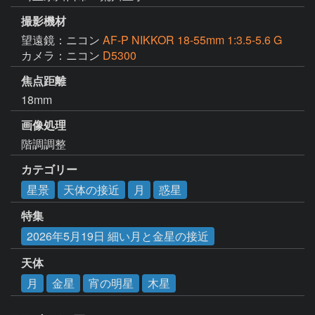
撮影機材
望遠鏡：ニコン
AF-P NIKKOR 18-55mm 1:3.5-5.6 G
カメラ：ニコン
D5300
焦点距離
18mm
画像処理
階調調整
カテゴリー
星景
天体の接近
月
惑星
特集
2026年5月19日 細い月と金星の接近
天体
月
金星
宵の明星
木星