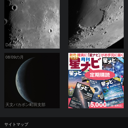
DunkelerMond
DunkelerMond
PR
08/09の月
天文バカボン町田支部
サイトマップ