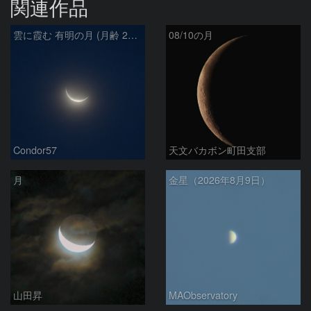
関連作品
雲に霞む 有明の月 (月齢 26.4)
08/10の月
Condor57
天文バカボン町田支部
月
金星（2026年8月9日）
山田昇
MAObservatory