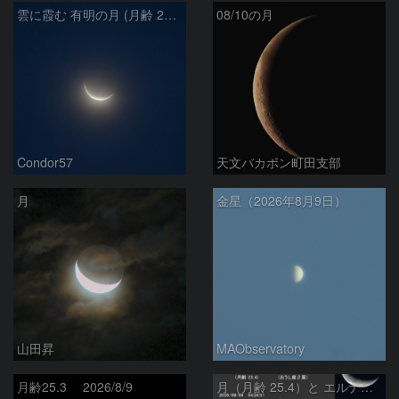
雲に霞む 有明の月 (月齢 26.4)
08/10の月
Condor57
天文バカボン町田支部
月
金星（2026年8月9日）
山田昇
MAObservatory
月齢25.3 2026/8/9
月（月齢 25.4）と エルナト（おうし座β星）