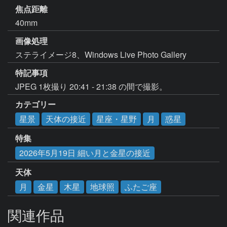
焦点距離
40mm
画像処理
ステライメージ8、Windows Live Photo Gallery
特記事項
JPEG 1枚撮り 20:41 - 21:38 の間で撮影。
カテゴリー
星景
天体の接近
星座・星野
月
惑星
特集
2026年5月19日 細い月と金星の接近
天体
月
金星
木星
地球照
ふたご座
関連作品