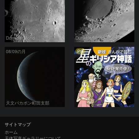
DunkelerMond
DunkelerMond
PR
08/09の月
天文バカボン町田支部
サイトマップ
ホーム
天体写真ギャラリーについて