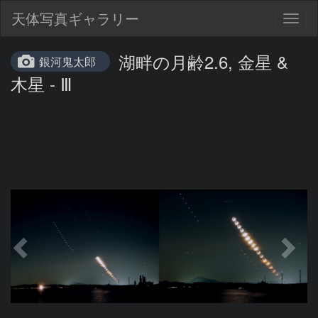
天体写真ギャラリー
Togg
navig
湖畔の月齢2.6, 金星 &
銀河鬼太郎
木星 - Ⅲ