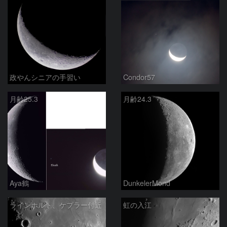
政やんシニアの手習い
Condor57
月齢25.3
月齢24.3
Aya鶴
DunkelerMond
ラインホルト、ケプラー付近
虹の入江