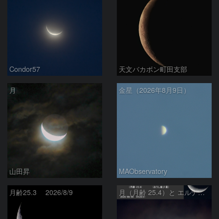
Condor57
天文バカボン町田支部
月
金星（2026年8月9日）
山田昇
MAObservatory
月齢25.3 2026/8/9
月（月齢 25.4）と エルナト（おうし座β星）