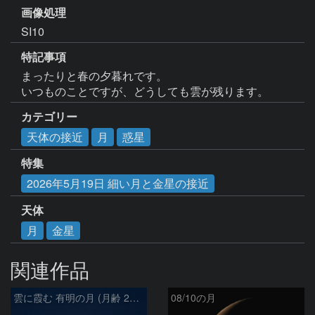
画像処理
特記事項
まったりと春の夕暮れです。

いつものことですが、どうしても雲が残ります。
カテゴリー
天体の接近
月
惑星
特集
2026年5月19日 細い月と金星の接近
天体
月
金星
関連作品
雲に霞む 有明の月 (月齢 26.4)
08/10の月