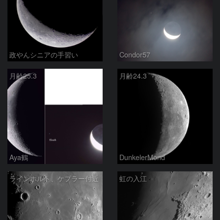
政やんシニアの手習い
Condor57
月齢25.3
月齢24.3
Aya鶴
DunkelerMond
ラインホルト、ケプラー付近
虹の入江