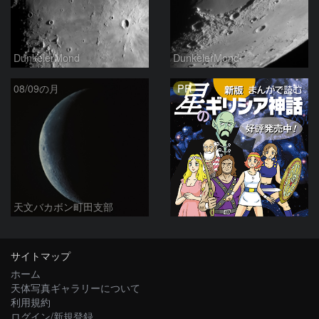
DunkelerMond
DunkelerMond
PR
08/09の月
天文バカボン町田支部
サイトマップ
ホーム
天体写真ギャラリーについて
利用規約
ログイン/新規登録