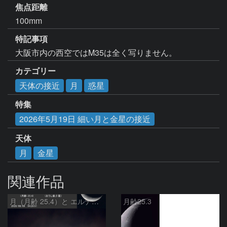
焦点距離
100mm
特記事項
大阪市内の西空ではM35は全く写りません。
カテゴリー
天体の接近
月
惑星
特集
2026年5月19日 細い月と金星の接近
天体
月
金星
関連作品
月（月齢 25.4）と エルナト（おうし座β星）
月齢25.3