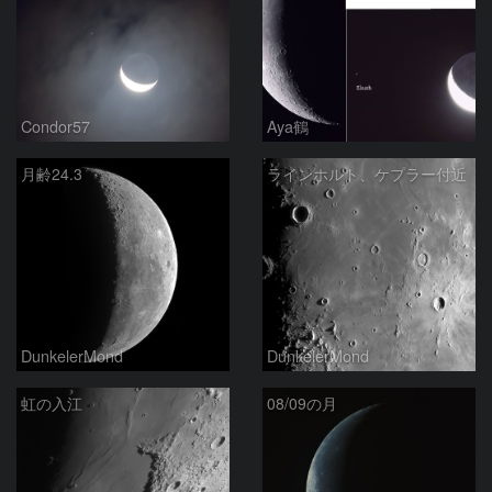
Condor57
Aya鶴
月齢24.3
ラインホルト、ケプラー付近
DunkelerMond
DunkelerMond
虹の入江
08/09の月