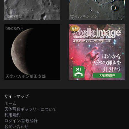
hare-star
ウィルキンソン
PR
08/08の月
天文バカボン町田支部
サイトマップ
ホーム
天体写真ギャラリーについて
利用規約
ログイン/新規登録
お問い合わせ