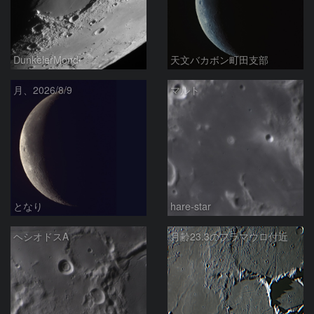
DunkelerMond
天文バカボン町田支部
月、2026/8/9
マルト
となり
hare-star
ヘシオドスA
月齢23.3のフラマウロ付近