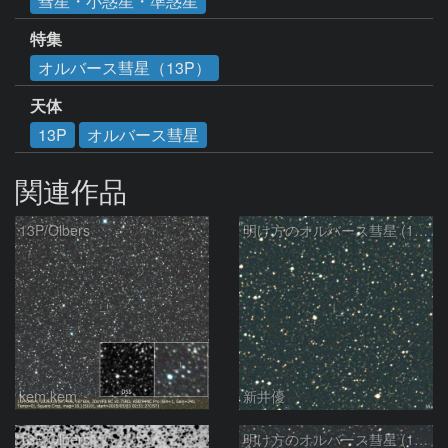
彗星・小惑星・準惑星
特集
オルバース彗星（13P）
天体
13P
オルバース彗星
関連作品
13P/Olbers
明け方のオルバース彗星 (13P)：2025/03/20
kem.kem
新井優
13P/Olbers
明け方のオルバース彗星 (13P)：2025/03/01