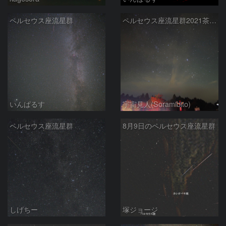
ペルセウス座流星群
ペルセウス座流星群2021茶臼山高原
いんぱるす
宇宙見人(Soramibito)
ペルセウス座流星群
8月9日のペルセウス座流星群
しげちー
塚ジョージ