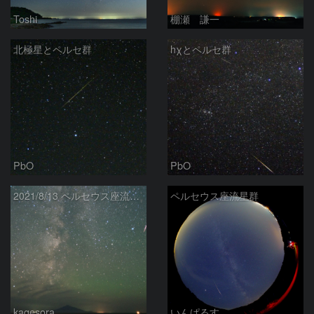
Toshi
棚瀬 謙一
北極星とペルセ群
hχとペルセ群
PbO
PbO
2021/8/13 ペルセウス座流星群
ペルセウス座流星群
kagesora
いんぱるす