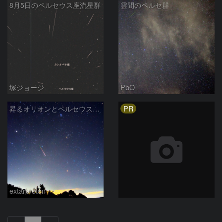
8月5日のペルセウス座流星群
雲間のペルセ群
塚ジョージ
PbO
PR
昇るオリオンとペルセウス座流星群
extarproton