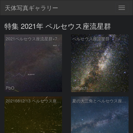
天体写真ギャラリー
Togg
navig
特集 2021年 ペルセウス座流星群
2021ペルセウス座流星群×7
ペルセウス座流星群
PbO
Inehachi
20210812/13 ペルセウス座流星群
夏の大三角とペルセウス座流星群