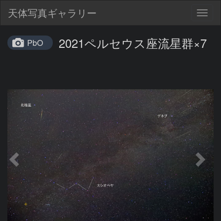
天体写真ギャラリー
Togg
navig
2021ペルセウス座流星群×7
PbO