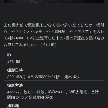
まだ極大前で流星数も少なく雲の多い空でしたが「輻射
点」や「カシオペヤ座」や「北極星」や「デネブ」を入れ
て4秒×4000コマ以上連写した中の7個の群流星を貼り込み
合成してみました。（片山 徹）
ID
#73158
撮影日時
2021年8月10日 22時20分21秒
露出 4秒
撮影方法
4sec×7、絞り2.8開放、ISO25600、WB太陽光、長時
間NRオフ／高感度NR弱め
撮影地