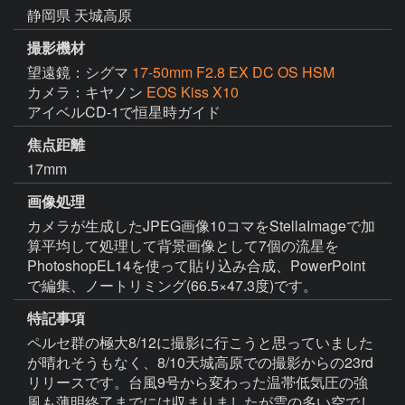
静岡県 天城高原
撮影機材
望遠鏡：シグマ
17-50mm F2.8 EX DC OS HSM
カメラ：キヤノン
EOS Kiss X10
アイベルCD-1で恒星時ガイド
焦点距離
17mm
画像処理
カメラが生成したJPEG画像10コマをStellaImageで加
算平均して処理して背景画像として7個の流星を
PhotoshopEL14を使って貼り込み合成、PowerPoint
で編集、ノートリミング(66.5×47.3度)です。
特記事項
ペルセ群の極大8/12に撮影に行こうと思っていました
が晴れそうもなく、8/10天城高原での撮影からの23rd
リリースです。台風9号から変わった温帯低気圧の強
風も薄明終了までには収まりましたが雲の多い空でし