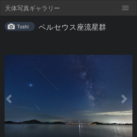
天体写真ギャラリー
Togg
navig
ペルセウス座流星群
Toshi