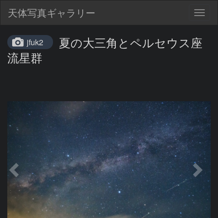
天体写真ギャラリー
Togg
navig
夏の大三角とペルセウス座
jfuk2
流星群