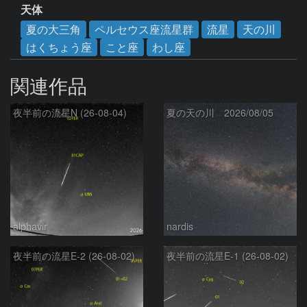
天体
夏の大三角
ペルセウス座流星群
流星
天の川
はくちょう座
こと座
わし座
関連作品
夜半前の流星N (26-08-04)
夏の天の川 2026/08/05
alphavir
nardis
夜半前の流星E-2 (26-08-02)
夜半前の流星E-1 (26-08-02)