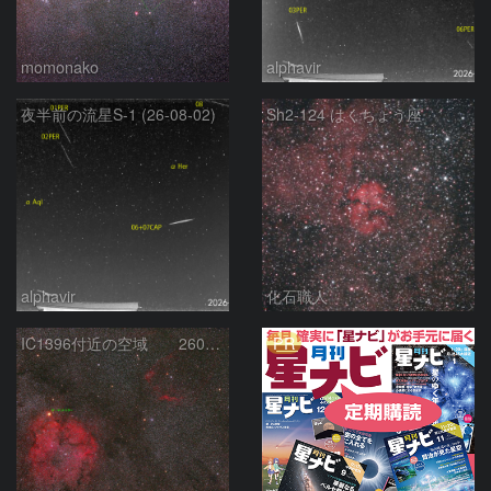
momonako
alphavir
夜半前の流星S-1 (26-08-02)
Sh2-124 はくちょう座
alphavir
化石職人
PR
IC1396付近の空域 260720