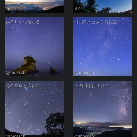
jfuk2
SKY
天の川から落ちる
薄明の大三角と流れ星
@mossch
@mossch
冬の星座と流れ星
天の川を切り裂く
@mossch
@mossch