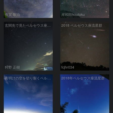
有賀 敬治
岸和田houtoku
玄関先で見たペルセウス座流星群
2018 ペルセウス座流星群
狩野 正樹
fcjhr034
夜明けの空を切り裂くペルセ群火球
2018年ペルセウス座流星群