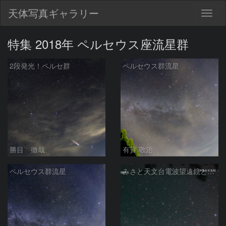
天体写真ギャラリー
Togg
navig
特集 2018年 ペルセウス座流星群
2段発光！ペルセ群
ペルセウス群流星
勝目 徹哉
有賀 敬治
ペルセウス群流星
みさと天文台電波望遠鏡とペルセウス座流星