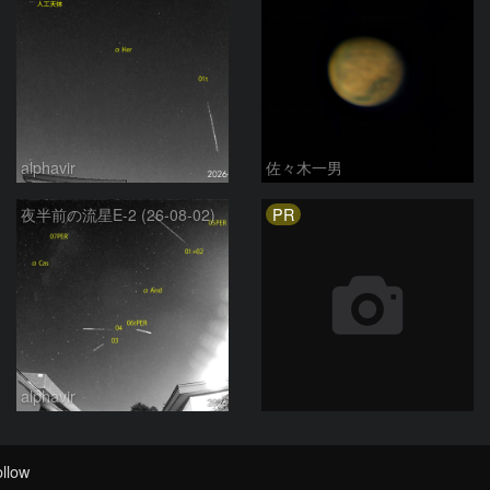
alphavir
佐々木一男
PR
夜半前の流星E-2 (26-08-02)
alphavir
llow