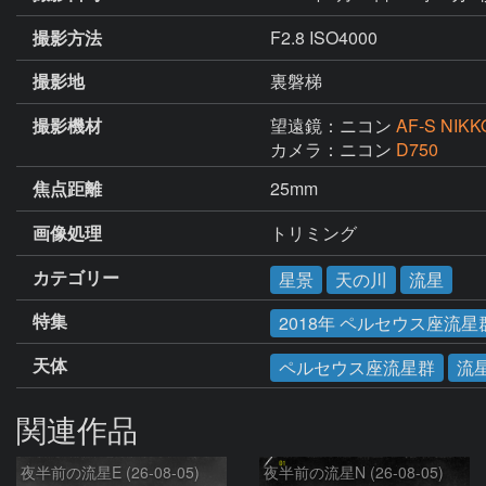
撮影方法
F2.8 ISO4000
撮影地
裏磐梯
撮影機材
望遠鏡：ニコン
AF-S NIKK
カメラ：ニコン
D750
焦点距離
25mm
画像処理
トリミング
カテゴリー
星景
天の川
流星
特集
2018年 ペルセウス座流星
天体
ペルセウス座流星群
流
関連作品
夜半前の流星E (26-08-05)
夜半前の流星N (26-08-05)