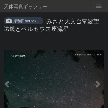
天体写真ギャラリー
Togg
navig
みさと天文台電波望
岸和田houtoku
遠鏡とペルセウス座流星