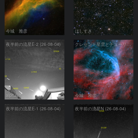
今城 雅彦
ほしすき
夜半前の流星E-2 (26-08-04)
クレセント星雲とチューリップ星雲の真ん中あたりにある星雲 NGC6883 ???
alphavir
今城 雅彦
夜半前の流星E-1 (26-08-04)
夜半前の流星N (26-08-04)