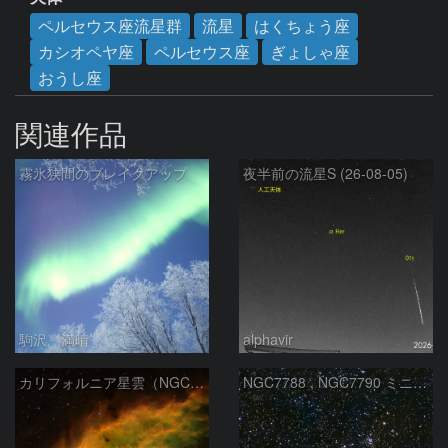
ペルセウス座流星群
流星
はくちょう座
カシオペヤ座
ペルセウス座
ぎょしゃ座
おうし座
関連作品
霧氷狭間のブレイクアップ
夜半前の流星S (26-08-05)
駒沢 満晴
alphavir
カリフォルニア星雲（NGC 1499）
NGC7788 , NGC7790 ミニ二重星団