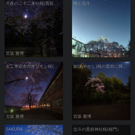
月夜の二十二末社桜(貫前神社仮殿)
桜と北斗
宮坂 雅博
skame
女工寄宿舎のオリオン桜(富岡製糸場)
妖(あやかし)桜の貫前に輝く三ツ星
宮坂 雅博
宮坂 雅博
SAKURA
北斗の貫前神社桜(桜門）