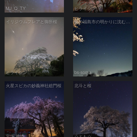
MJ_Q_TY
ヒライシン
イリジウムフレアと御所桜
西の福島市の明かりに沈む木星と桜のある星空
ヒライシン
bs-soma
火星スピカの妙義神社総門桜
北斗と桜
宮坂 雅博
☆とも☆