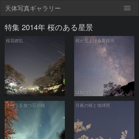
天体写真ギャラリー
Togg
navig
特集 2014年 桜のある星景
桜花繚乱
桜が見上げる夏銀河
北極老人星
はねっち
オーラを放つ荘川桜
月夜の桜と地球照