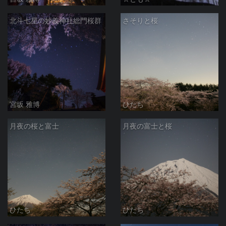
北斗七星の妙義神社総門桜群
さそりと桜
宮坂 雅博
ひたち
月夜の桜と富士
月夜の富士と桜
ひたち
ひたち