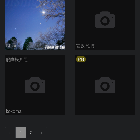
Shiori
宮坂 雅博
PR
醍醐桜月照
kokoma
次
«
1
2
»
へ