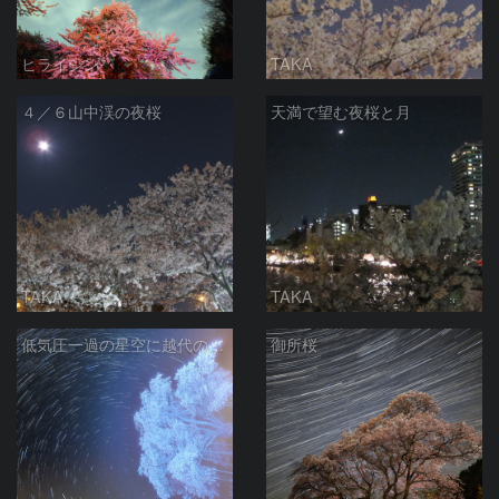
ヒライシン
TAKA
４／６山中渓の夜桜
天満で望む夜桜と月
TAKA
TAKA
低気圧一過の星空に越代の桜満開
御所桜