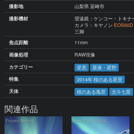
撮影地
山梨県 韮崎市
撮影機材
望遠鏡：ケンコー・トキナ
カメラ：キヤノン
EOS60D
三脚
焦点距離
11mm
画像処理
RAW現像
カテゴリー
星景
星座・星野
特集
2014年 桜のある星景
天体
桜のある風景
北斗七星
関連作品
Frozen Aurora
オーロラ放つ氷瀑