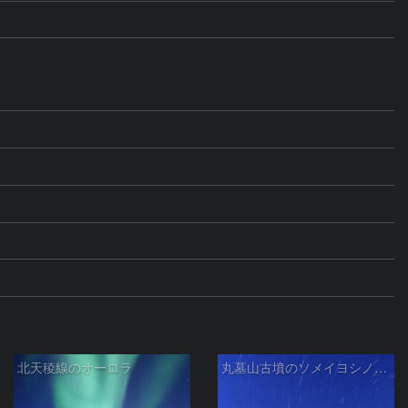
北天稜線のオーロラ
丸墓山古墳のソメイヨシノと北斗七星