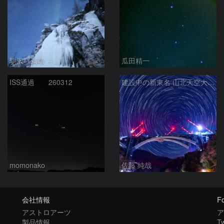
駒沢 満晴
瓜田精一
ISS通過 260312
建設中の新東名 山北天空大橋と北天の日周運動
momonako
佐藤 純哉
会社情報
Fo
アストロアーツ
ア
製品情報
Tw