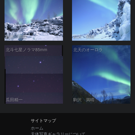
駒沢 満晴
駒沢 満晴
北斗七星ノラマ85mm
北天のオーロラ
瓜田精一
駒沢 満晴
サイトマップ
ホーム
天体写真ギャラリーについて