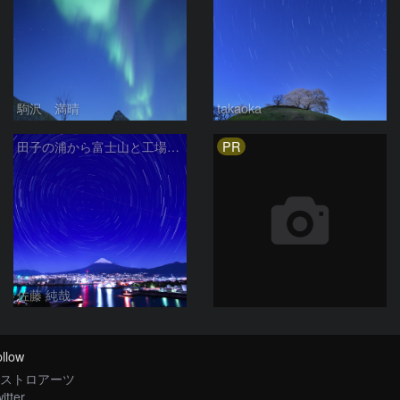
駒沢 満晴
takaoka
PR
田子の浦から富士山と工場夜景と北天の日周運動 静岡県富士市
佐藤 純哉
llow
ストロアーツ
itter