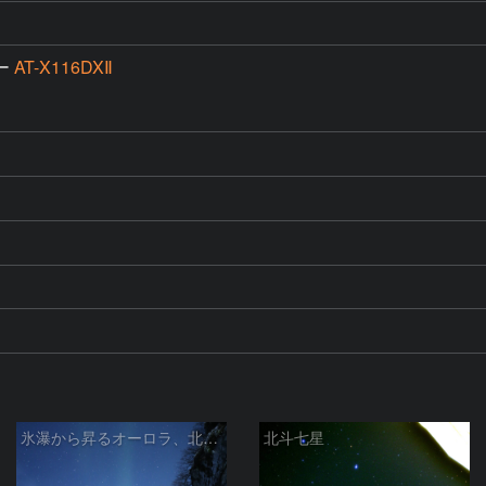
ー
AT-X116DXⅡ
氷瀑から昇るオーロラ、北斗七星
北斗七星