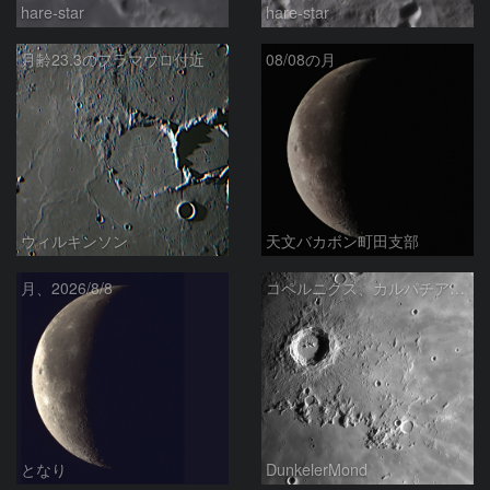
hare-star
hare-star
月齢23.3のフラマウロ付近
08/08の月
ウィルキンソン
天文バカボン町田支部
月、2026/8/8
コペルニクス、カルパチア山脈付近
となり
DunkelerMond