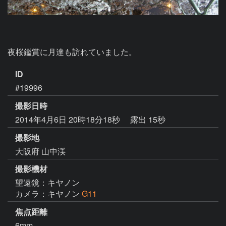
夜桜鑑賞に月達も訪れていました。
ID
#19996
撮影日時
2014年4月6日 20時18分18秒
露出 15秒
撮影地
大阪府 山中渓
撮影機材
望遠鏡：キヤノン
カメラ：キヤノン
G11
焦点距離
6mm