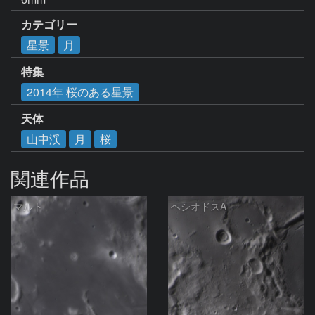
カテゴリー
星景
月
特集
2014年 桜のある星景
天体
山中渓
月
桜
関連作品
マルト
ヘシオドスA