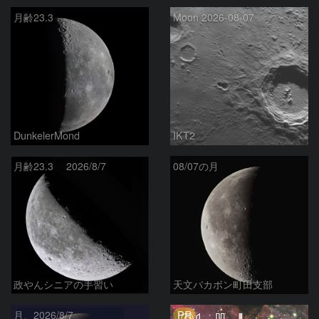
月齢23.3
Moon 2026-08-07
DunkelerMond
IKT2
月齢23.3 2026/8/7
08/07の月
政やんシニアの手習い
天文バカボン町田支部
PR
月、2026/8/7