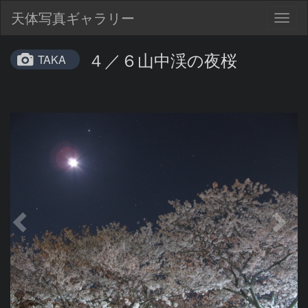
天体写真ギャラリー
Togg
navig
４／６山中渓の夜桜
TAKA