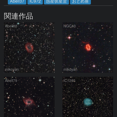
Abell37
IC972
惑星状星雲
おとめ座
関連作品
Abell80
NGC40
mikoyan
mikoyan
Abell79
IC1295