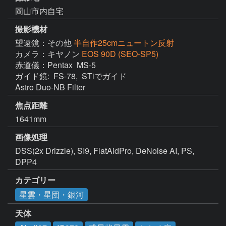
岡山市内自宅
撮影機材
望遠鏡：その他
半自作25cmニュートン反射
カメラ：キヤノン
EOS 90D (SEO-SP5)
赤道儀：Pentax  MS-5

ガイド鏡:  FS-78,  STiでガイド

Astro Duo-NB Filter
焦点距離
1641mm
画像処理
DSS(2x Drizzle), SI9, FlatAidPro, DeNoise AI, PS, 
DPP4
カテゴリー
星雲・星団・銀河
天体