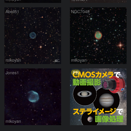
Abell51
NGC7048
mikoyan
mikoyan
PR
Jones1
mikoyan