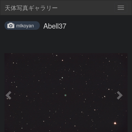
天体写真ギャラリー
Togg
navig
Abell37
mikoyan