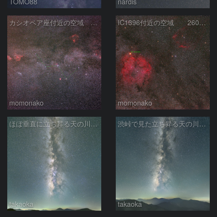
TOMO88
nardis
カシオペア座付近の空域 260720
IC1396付近の空域 260720
momonako
momonako
ほぼ垂直に立ち昇る天の川銀河
渋峠で見た立ち昇る天の川銀河
takaoka
takaoka