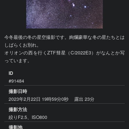
今冬最後の冬の星空撮影です。絢爛豪華な冬の星たちとは
しばらくお別れ。

オリオンの西を行くZTF彗星（C/2022E3）がなんとか写
っています。
ID
#91484
撮影日時
2023年2月22日 19時59分0秒
露出 23分
撮影方法
絞りF2.5、ISO800
撮影地