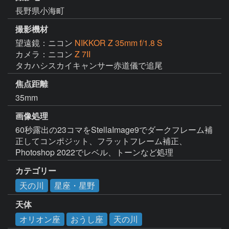
長野県小海町
撮影機材
望遠鏡：ニコン
NIKKOR Z 35mm f/1.8 S
カメラ：ニコン
Z 7II
タカハシスカイキャンサー赤道儀で追尾
焦点距離
35mm
画像処理
60秒露出の23コマをStellaImage9でダークフレーム補
正してコンポジット、フラットフレーム補正、
Photoshop 2022でレベル、トーンなど処理
カテゴリー
天の川
星座・星野
天体
オリオン座
おうし座
天の川