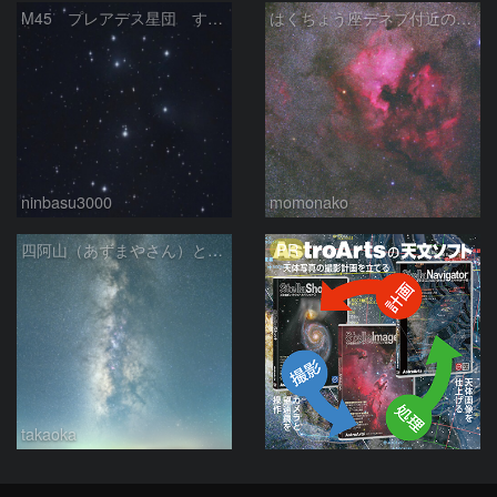
M45 プレアデス星団 すばる
はくちょう座デネブ付近の空域 260720
ninbasu3000
momonako
PR
四阿山（あずまやさん）と立ち昇る夏の銀河
takaoka