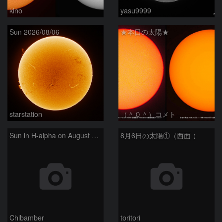
kino
yasu9999
Sun 2026/08/06
★本日の太陽★
starstation
（＾０＾）コメト
Sun in H-alpha on August 6, 2026
8月6日の太陽①（西面 ）
Chibamber
toritori