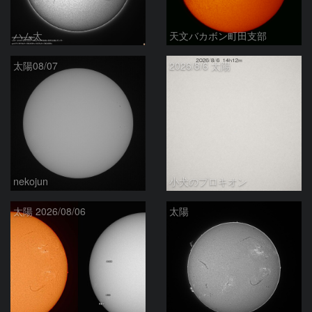
ハム太
天文バカボン町田支部
太陽08/07
2026/8/6 太陽
nekojun
小犬のプロキオン
太陽 2026/08/06
太陽