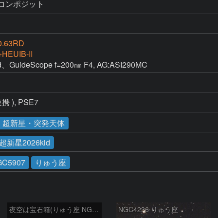
25コンポジット
0.63RD
HEUIB-II
GuideScope f=200㎜ F4, AG:ASI290MC
 連携 ), PSE7
・超新星・突発天体
超新星2026kid
GC5907
りゅう座
夜空は宝石箱(りゅう座 NGC6503) Seestar50
NGC4236 りゅう座