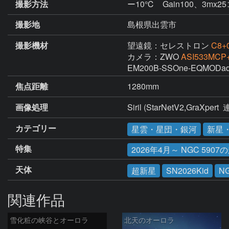
撮影方法
ー10℃ Gain100、3mx
撮影地
島根県出雲市
撮影機材
望遠鏡：セレストロン
C8+
カメラ：ZWO
ASI533MCP+
EM200B-SSOne-EQMODad、
焦点距離
1280mm
画像処理
Siril (StarNetV2,GraXpert 
カテゴリー
星雲・星団・銀河
新星
特集
2026年4月～ NGC 5907の
天体
超新星
SN2026Kid
N
関連作品
雪化粧の峡谷とオーロラ
北天のオーロラ