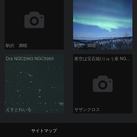
駒沢 満晴
駒沢 満晴
Dra NGC5963 NGC5965
夜空は宝石箱(りゅう座 NGC4236) Seestar50
えすとれいる
サザンクロス
サイトマップ