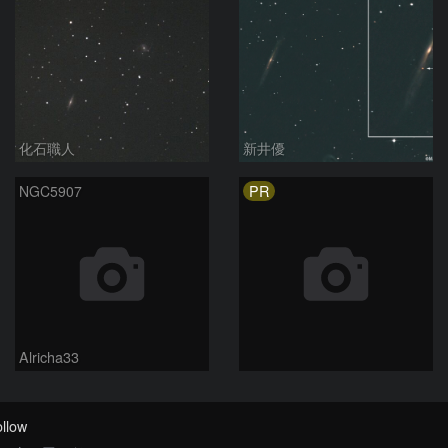
化石職人
新井優
PR
NGC5907
Alricha33
llow