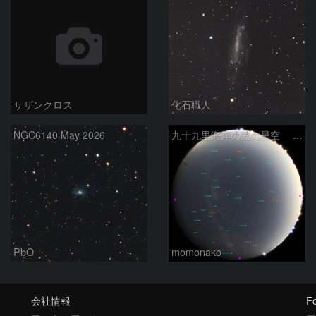
サザンクロス
化石職人
NGC6140 May 2026
九十九里海岸の夏の星空 260518
PbO
momonako
会社情報
Fo