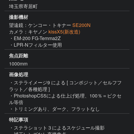
埼玉県寄居町
撮影機材
望遠鏡：ケンコー・トキナー
SE200N
カメラ：キヤノン
kissX5(新改造)
・EM-200 FG-Temma2Z

・LPR-Nフィルター使用
焦点距離
1000mm
画像処理
・ステライメージ9 による [ コンポジット／セルフフ
ラット／各種処理 ]

・PhotoshopCS5による仕上げ処理、100％＝ピクセ
ル等倍

・トリミングあり、ダーク、フラットなし
特記事項
・ステラショット３によるスケジュール撮影
