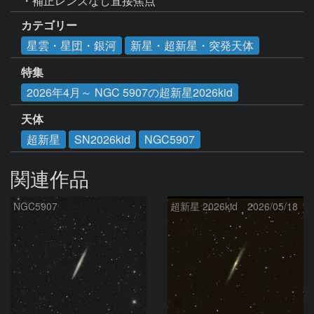
・補正レンズなし直接焦点
カテゴリー
星雲・星団・銀河
新星・超新星・突発天体
特集
2026年4月～ NGC 5907の超新星2026kid
天体
超新星
SN2026kid
NGC5907
関連作品
NGC5907
超新星 2026kid 2026/05/18