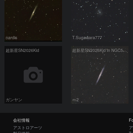
nardis
T.Sugawara777
超新星SN2026Kid
超新星SN2026Kid in NGC5907
ガンヤン
ｍ2
会社情報
Fo
アストロアーツ
ア