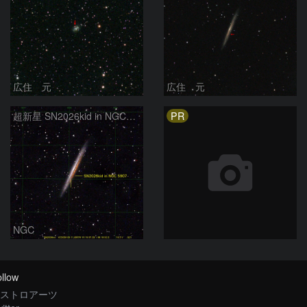
広住 元
広住 元
PR
超新星 SN2026kid in NGC5907
NGC
llow
ストロアーツ