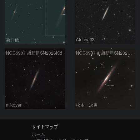
新井優
Alricha33
NGC5907 超新星SN2026Kid
NGC5907 & 超新星SN2026kid
mikoyan
松本 次男
サイトマップ
ホーム