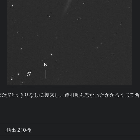
雲がひっきりなしに襲来し、透明度も悪かったがかろうじて合計
秒
露出 210秒