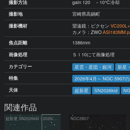
撮影方法
gain 120 －10℃冷却
撮影地
宮崎県高鍋町
撮影機材
望遠鏡：ビクセン
VC200L+
カメラ：ZWO
ASI183MM p
焦点距離
1386mm
画像処理
ＳＩ10にて画像処理
カテゴリー
星雲・星団・銀河
新星
特集
2026年4月～ NGC 5907の
天体
超新星
SN2026kid
NG
関連作品
超新星 SN2026kid：2026/05/18
NGC5907