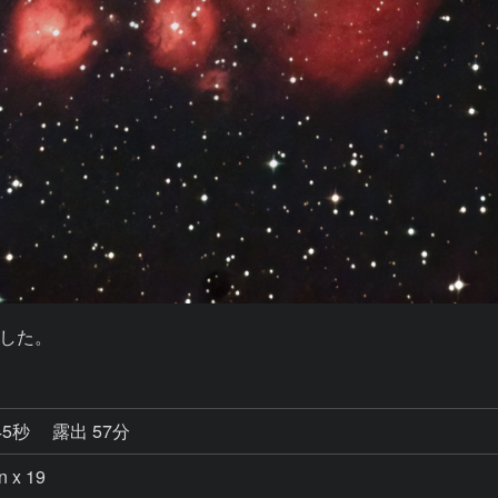
した。
45秒
露出 57分
 x 19