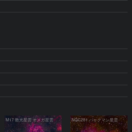
M17 散光星雲 オメガ星雲
NGC281 パックマン星雲