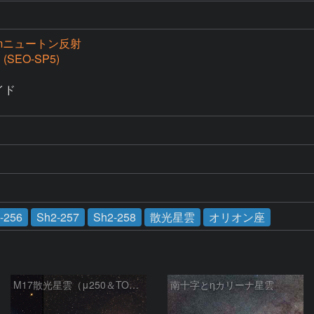
cmニュートン反射
 (SEO-SP5)
イド

-256
Sh2-257
Sh2-258
散光星雲
オリオン座
M17散光星雲（μ250＆TOA130）
南十字とηカリーナ星雲