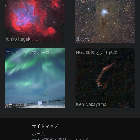
Ichiro Itagaki
北の士
ブレイクアップオーロラ
NGC6992と人工衛星
駒沢 満晴
Ken.Nakayama
サイトマップ
ホーム
天体写真ギャラリーについて