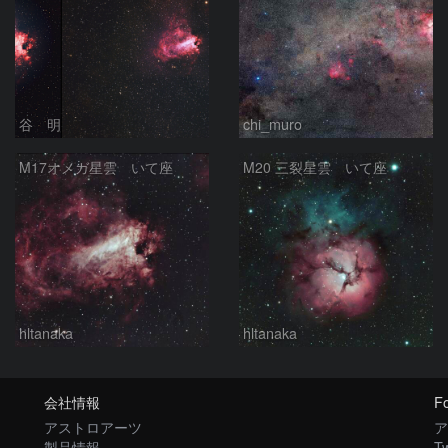
谷 明
chi_muro
M17オメガ星雲 いて座
M20 三裂星雲 いて座
hltanaka
hltanaka
会社情報
Fo
アストロアーツ
ア
製品情報
Tw