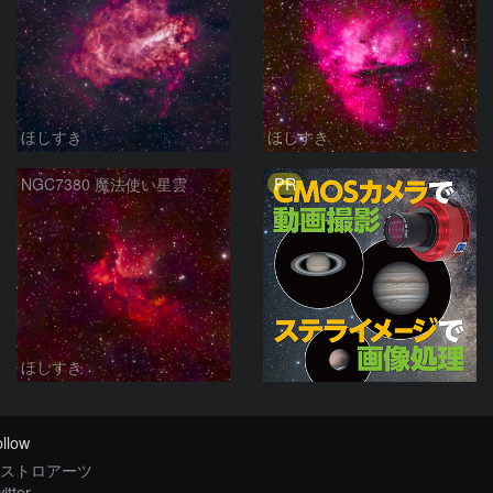
ほしすき
ほしすき
PR
NGC7380 魔法使い星雲
ほしすき
llow
ストロアーツ
itter