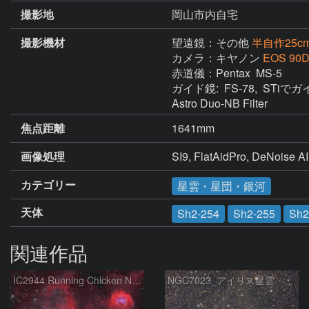
撮影地
岡山市内自宅
撮影機材
望遠鏡：その他
半自作25
カメラ：キヤノン
EOS 90D
赤道儀：Pentax  MS-5

ガイド鏡:  FS-78,  STiでガ
Astro Duo-NB Filter
焦点距離
1641mm
画像処理
SI9, FlatAidPro, DeNoise AI
カテゴリー
星雲・星団・銀河
天体
Sh2-254
Sh2-255
Sh2
関連作品
IC2944 Running Chicken Nebula
NGC7023_アイリス星雲