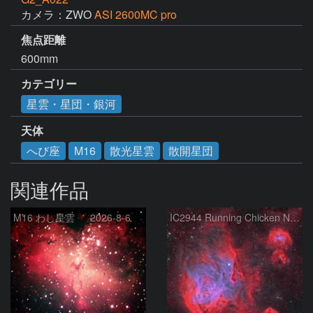
カメラ：ZWO
ASI 2600MC pro
焦点距離
600mm
カテゴリー
星雲・星団・銀河
天体
へび座
M16
散光星雲
散開星団
関連作品
M16 わし星雲 2026-8-6
IC2944 Running Chicken Nebula