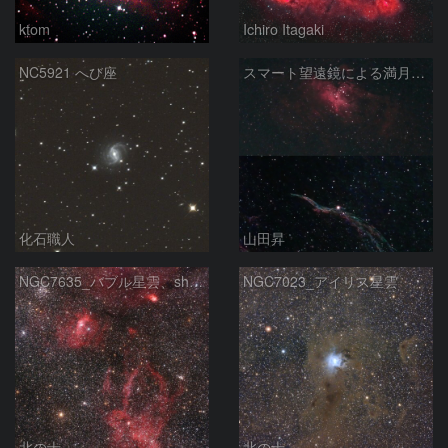
ktom
Ichiro Itagaki
NC5921 へび座
スマート望遠鏡による満月下の星雲（M16,NGC6960）
化石職人
山田昇
NGC7635_バブル星雲、sh2-157_くわがた星雲
NGC7023_アイリス星雲
北の士
北の士