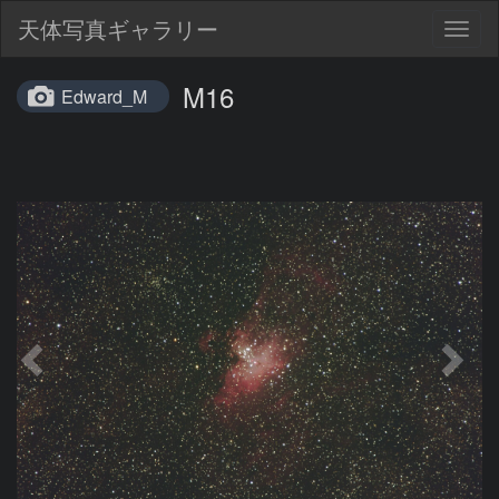
天体写真ギャラリー
Togg
navig
M16
Edward_M