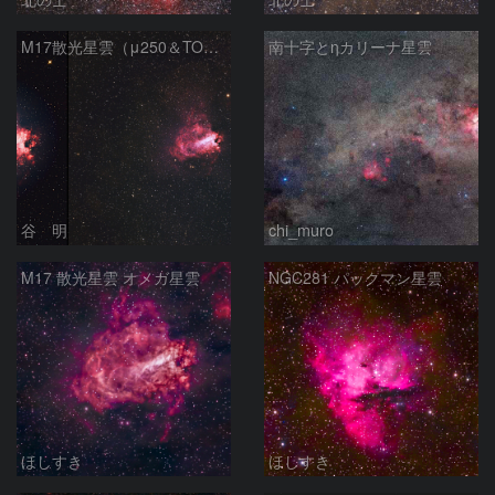
M17散光星雲（μ250＆TOA130）
南十字とηカリーナ星雲
谷 明
chi_muro
M17 散光星雲 オメガ星雲
NGC281 パックマン星雲
ほしすき
ほしすき