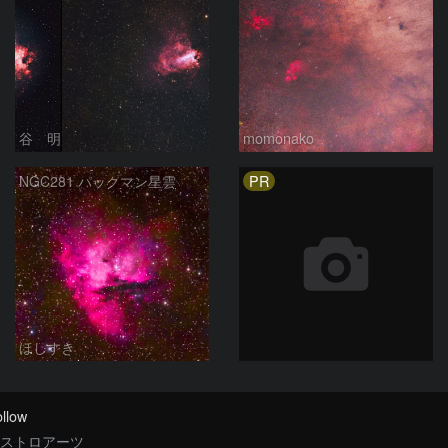
谷 明
momonako
PR
NGC281 パックマン星雲
ほしすき
llow
ストロアーツ