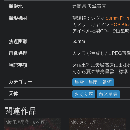
撮影地
静岡県 天城高原
撮影機材
望遠鏡：シグマ
50mm F1.
カメラ：キヤノン
EOS Kis
アイベル社製CD-1で恒星
焦点距離
50mm
画像処理
カメラが生成したJPEG画像4
特記事項
5/16土曜に天城高原に出
河から夏の散光星雲、標準
カテゴリー
星雲・星団・銀河
天体
さそり座
散光星雲
関連作品
M8 干潟星雲 いて座
M80 さそり座