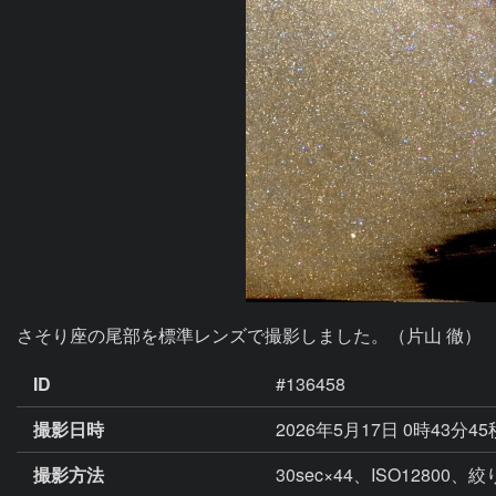
さそり座の尾部を標準レンズで撮影しました。（片山 徹）
ID
#136458
撮影日時
2026年5月17日 0時43分4
撮影方法
30sec×44、ISO1280