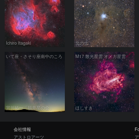
Ichiro Itagaki
北の士
いて座・さそり座南中のころ
M17 散光星雲 オメガ星雲
宮川祐一「福井星の会」
ほしすき
会社情報
Fo
アストロアーツ
ア