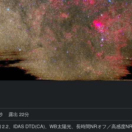
5秒
露出 22分
0、絞り2.2、IDAS DTD(CA)、WB太陽光、長時間NRオフ／高感度N