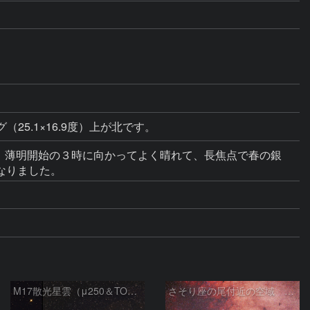
（25.1×16.9度）上が北です。
たが、薄明開始の３時に向かってよく晴れて、長焦点で春の銀
なりました。
M17散光星雲（μ250＆TOA130）
さそり座の尾付近の空域 260718