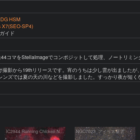
4 DG HSM
s X7(SEO-SP4)
時ガイド
4コマをStellaImageでコンポジットして処理、ノートリミング
掛け撮影から19thリリースです。宵のうちは少し雲が出まし
レンズでは夏の天の川などを撮影しました。すっかり夜が短く
IC2944 Running Chicken Nebula
NGC7023_アイリス星雲