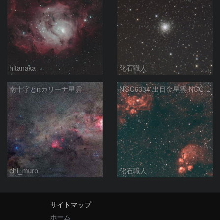
hltanaka
化石職人
南十字とηカリーナ星雲
NGC6334 出目金星雲 NGC6357 彼岸花星雲 さそり座
chi_muro
化石職人
サイトマップ
ホーム