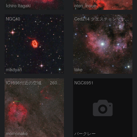
Ichiro Itagaki
oton_inoue
NGC40
Ced214 クエスチョンマーク星雲の“心臓部”
mikoyan
take
IC1396付近の空域 260720
NGC6951
momonako
バークレー