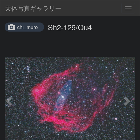
天体写真ギャラリー
Togg
navig
Sh2-129/Ou4
chi_muro