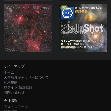
PR
NGC7635_バブル星雲、sh2-157_くわがた星雲
北の士
サイトマップ
ホーム
天体写真ギャラリーについて
利用規約
ログイン/新規登録
お問い合わせ
会社情報
アストロアーツ