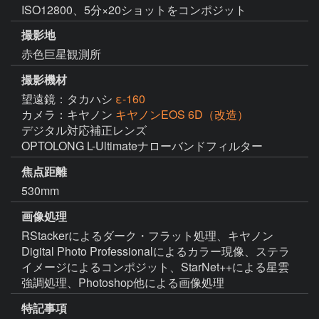
ISO12800、5分×20ショットをコンポジット
撮影地
赤色巨星観測所
撮影機材
望遠鏡：タカハシ
ε-160
カメラ：キヤノン
キヤノンEOS 6D（改造）
デジタル対応補正レンズ

OPTOLONG L-Ultimateナローバンドフィルター
焦点距離
530mm
画像処理
RStackerによるダーク・フラット処理、キヤノン
Digital Photo Professionalによるカラー現像、ステラ
イメージによるコンポジット、StarNet++による星雲
強調処理、Photoshop他による画像処理
特記事項