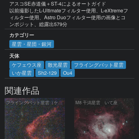
アスコSE赤道儀＋ST-4によるオートガイド

以前撮影したL-Ultimateフィルター使用、L-eXtremeフ
ィルター使用、Astro Duoフィルター使用の画像とコ
ンポジット、総露出579分
カテゴリー
星雲・星団・銀河
天体
ケフェウス座
散光星雲
フライングバット星雲
いか星雲
Sh2-129
Ou4
関連作品
フライングバット星雲（ケフェウス座）
M8 干潟星雲 いて座