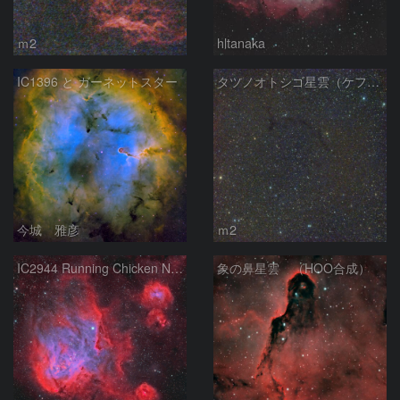
ｍ2
hltanaka
IC1396 と ガーネットスター
タツノオトシゴ星雲（ケフェウス座）
今城 雅彦
ｍ2
IC2944 Running Chicken Nebula
象の鼻星雲 （HOO合成）