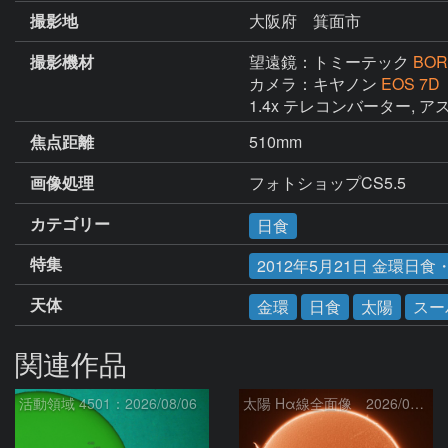
撮影地
大阪府 箕面市
撮影機材
望遠鏡：トミーテック
BOR
カメラ：キヤノン
EOS 7D
1.4x テレコンバーター,
焦点距離
510mm
画像処理
フォトショップCS5.5
カテゴリー
日食
特集
2012年5月21日 金環日
天体
金環
日食
太陽
スー
関連作品
活動領域 4501：2026/08/06
太陽 Hα線全面像 2026/08/07