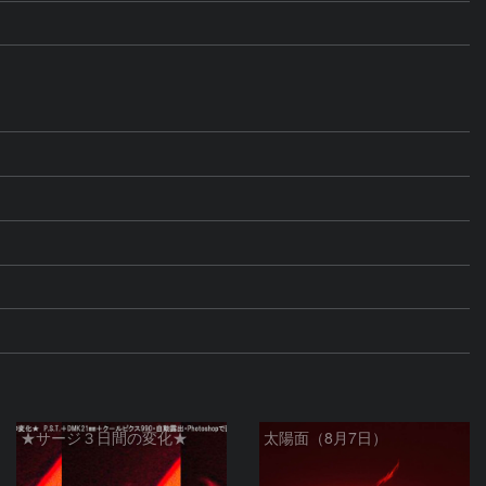
★サージ３日間の変化★
太陽面（8月7日）