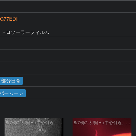
G77EDII
 アストロソーラーフィルム
食・部分日食
パームーン
8/7朝の太陽(Hα中心付近、4498、4502付近)
8/7朝の太陽(Hα中心付近、プロミネンス)