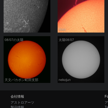
Maki
Maki
08/07の太陽
太陽08/07
天文バカボン町田支部
nekojun
会社情報
Fo
アストロアーツ
ア
製品情報
Tw