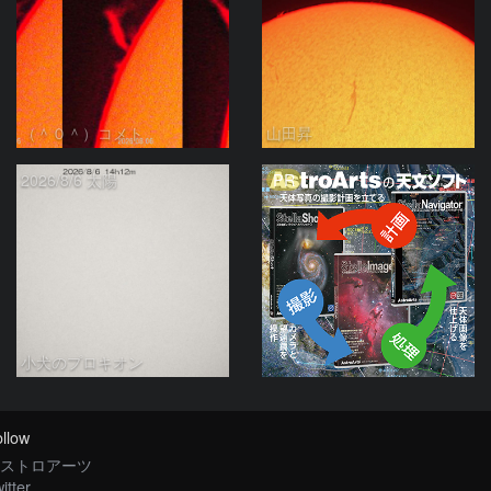
（＾０＾）コメト
山田昇
PR
2026/8/6 太陽
小犬のプロキオン
llow
ストロアーツ
itter