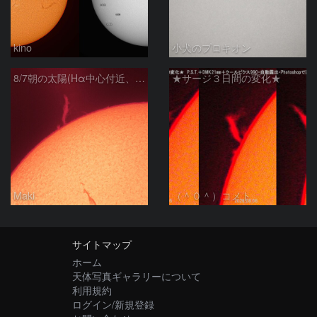
kino
小犬のプロキオン
8/7朝の太陽(Hα中心付近、プロミネンス)
★サージ３日間の変化★
Maki
（＾０＾）コメト
サイトマップ
ホーム
天体写真ギャラリーについて
利用規約
ログイン/新規登録