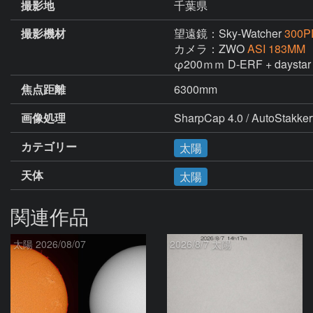
撮影地
千葉県
撮影機材
望遠鏡：Sky-Watcher
300P
カメラ：ZWO
ASI 183MM
φ200ｍｍ D-ERF + daystar 
焦点距離
6300mm
画像処理
SharpCap 4.0 / AutoStakkert
カテゴリー
太陽
天体
太陽
関連作品
太陽 2026/08/07
2026/8/7 太陽