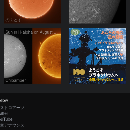
のくとす
Maki
PR
Sun in H-alpha on August 7, 2026
Chibamber
llow
ストロアーツ
itter
ouTube
空アナウンス