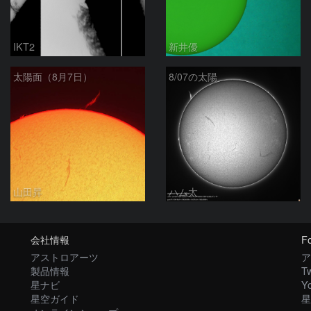
IKT2
新井優
太陽面（8月7日）
8/07の太陽
山田昇
ハム太
会社情報
Fo
アストロアーツ
ア
製品情報
Tw
星ナビ
Y
星空ガイド
星