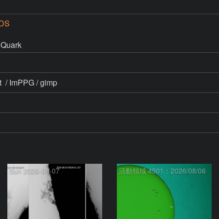
DS
Quark 
  / ImPPG / gimp
Sun 2026-08-07
活動領域 4501：2026/08/06