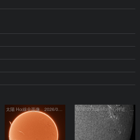
太陽 Hα線全面像 2026/08/07
8/7朝の太陽(Hα中心付近、4498、4502付近)