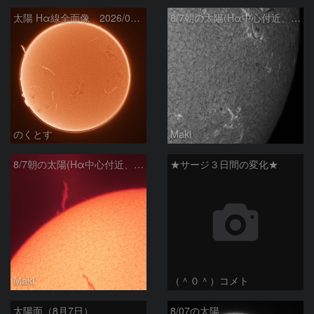
太陽 Hα線全面像 2026/08/07
8/7朝の太陽(Hα中心付近、4498、4502付近)
のくとす
Maki
8/7朝の太陽(Hα中心付近、プロミネンス)
★サージ３日間の変化★
Maki
（＾０＾）コメト
太陽面（8月7日）
8/07の太陽