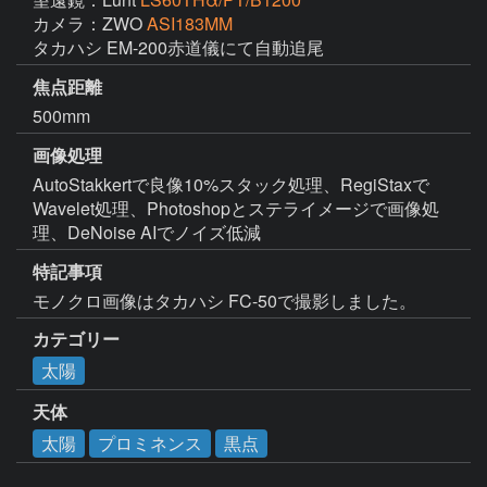
カメラ：ZWO
ASI183MM
タカハシ EM-200赤道儀にて自動追尾
焦点距離
500mm
画像処理
AutoStakkertで良像10%スタック処理、RegiStaxで
Wavelet処理、Photoshopとステライメージで画像処
理、DeNoise AIでノイズ低減
特記事項
モノクロ画像はタカハシ FC-50で撮影しました。
カテゴリー
太陽
天体
太陽
プロミネンス
黒点