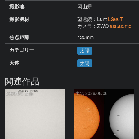
撮影地
岡山県
撮影機材
望遠鏡：Lunt
LS60T
カメラ：ZWO
asi585mc
焦点距離
420mm
カテゴリー
太陽
天体
太陽
関連作品
2026/8/6 太陽
太陽 2026/08/06