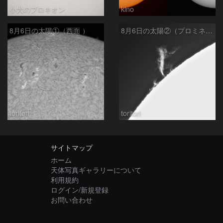
小犬のプロキオン
kino
8月6日の太陽①（西面 ）
8月6日の太陽②（プロミネン北東縁 ）
toritori
toritori
サイトマップ
ホーム
天体写真ギャラリーについて
利用規約
ログイン/新規登録
お問い合わせ