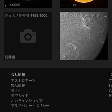
yasu9999
starstation
昨日の活動領域 4498,4500：2026/08/05
8/6朝の太陽(Hα中心付近、4498、4502付近)
新井優
Maki
会社情報
Fo
アストロアーツ
ア
製品情報
Tw
星ナビ
Y
星空ガイド
星
オンラインショップ
プライバシー・ポリシー