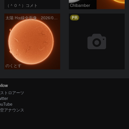
（＾０＾）コメト
Chibamber
PR
太陽 Hα線全面像 2026/08/06
のくとす
llow
ストロアーツ
itter
ouTube
空アナウンス