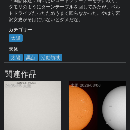
・閑話休題：届いたレコードクリーナーを手に取り、
タモリのようにターンテーブルを回してみたが、ベル
トドライブだったためうまく回らなかった。やはり宮
沢女史がそばにいないとダメだな。
カテゴリー
太陽
天体
太陽
黒点
活動領域
関連作品
2026/8/6 太陽
太陽 2026/08/06