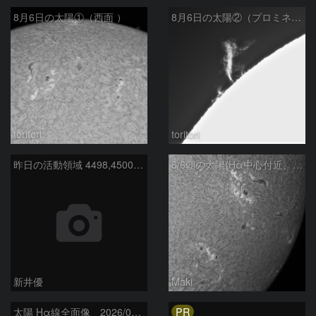
8月6日の太陽①（西面 ）
8月6日の太陽②（プロミネン北東縁 ）
toritori
toritori
昨日の活動領域 4498,4500：2026/08/05
8/6朝の太陽(Hα中心付近、4498、4502付近)
新井優
Maki
PR
太陽 Hα線全面像 2026/08/06