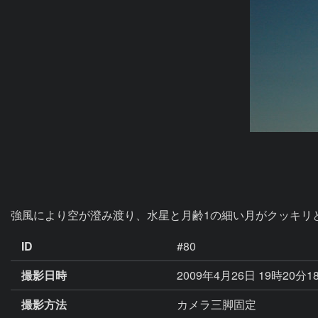
強風により空が澄み渡り、水星と月齢1の細い月がクッキリ
ID
#80
撮影日時
2009年4月26日 19時20分1
撮影方法
カメラ三脚固定