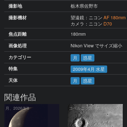
撮影地
栃木県佐野市
撮影機材
望遠鏡：ニコン
AF 180mm 
カメラ：ニコン
D70
焦点距離
180mm
画像処理
Nikon View でサイズ縮小
カテゴリー
月
惑星
特集
2009年4月 水星
天体
月
惑星
関連作品
月、2026/8/8
コペルニクス、カルパチア山脈付近