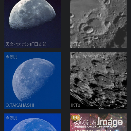
天文バカボン町田支部
IKT2
今朝月
Moon 2026-08-04
O.TAKAHASHI
IKT2
PR
今朝月