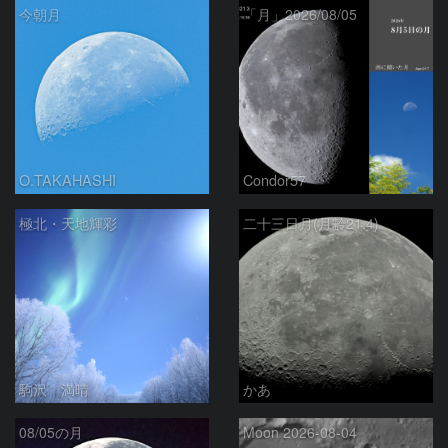
今朝月
「月」2026/08/05
O.TAKAHASHI
Condor57
極北・天地輝彩
二十三日月(月齢21.4)
駒沢 満晴
かあ
08/05の月
Moon 2026-08-04