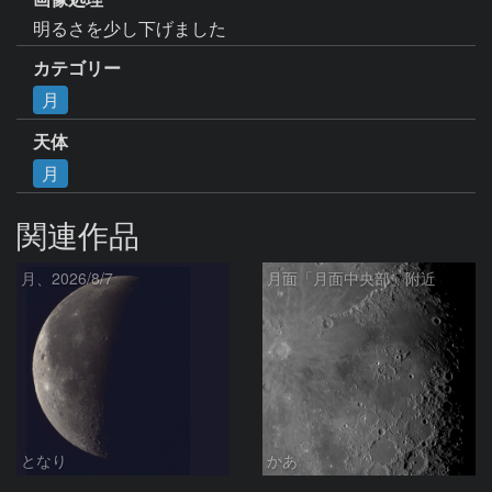
明るさを少し下げました
カテゴリー
月
天体
月
関連作品
月、2026/8/7
月面「月面中央部」附近
となり
かあ