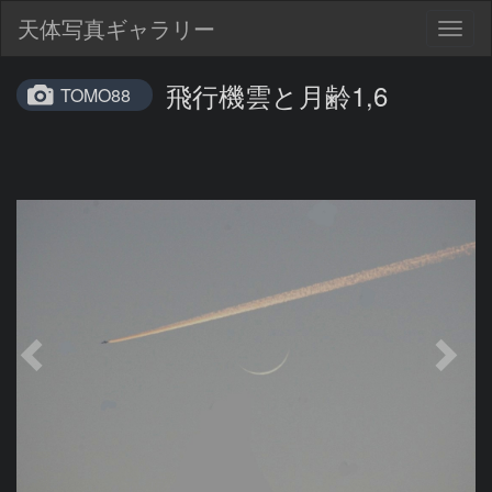
天体写真ギャラリー
Togg
navig
飛行機雲と月齢1,6
TOMO88