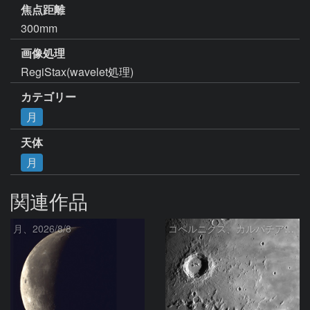
焦点距離
300mm
画像処理
RegiStax(wavelet処理)
カテゴリー
月
天体
月
関連作品
月、2026/8/8
コペルニクス、カルパチア山脈付近