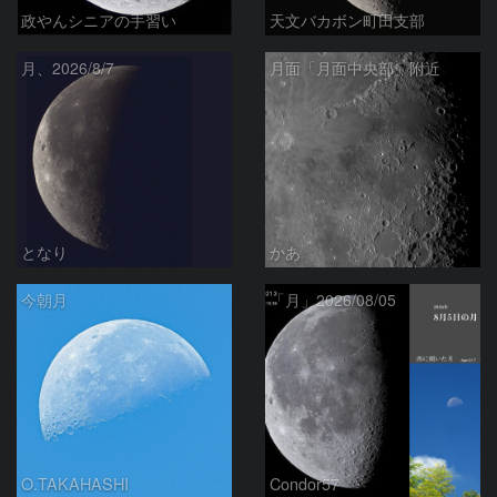
政やんシニアの手習い
天文バカボン町田支部
月、2026/8/7
月面「月面中央部」附近
となり
かあ
今朝月
「月」2026/08/05
O.TAKAHASHI
Condor57