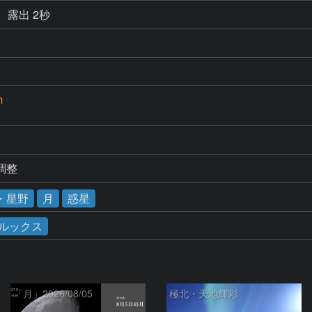
露出 2秒
m
調整
・星野
月
惑星
ルックス
「月」2026/08/05
極北・天地輝彩