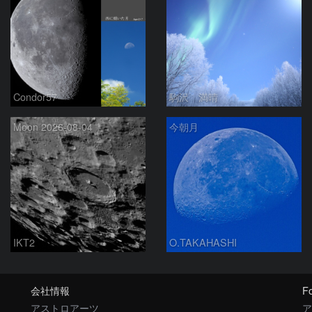
Condor57
駒沢 満晴
Moon 2026-08-04
今朝月
IKT2
O.TAKAHASHI
会社情報
Fo
アストロアーツ
ア