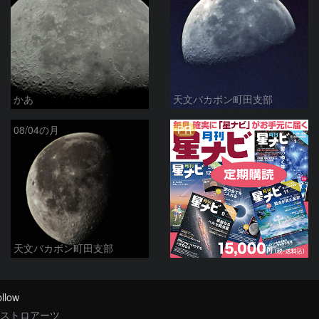
かあ
天文バカボン町田支部
PR
08/04の月
天文バカボン町田支部
llow
ストロアーツ