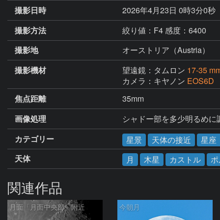
撮影日時
2026年4月23日 0時3分0秒
撮影方法
絞り値：F4 感度：6400
撮影地
オーストリア（Austria）
撮影機材
望遠鏡：タムロン
17-35 m
カメラ：キヤノン
EOS6D
焦点距離
35mm
画像処理
シャドー部を多少明るめに
カテゴリー
星景
天体の接近
星座
天体
月
木星
カストル
ポ
関連作品
月面「月面中央部」附近
今朝月