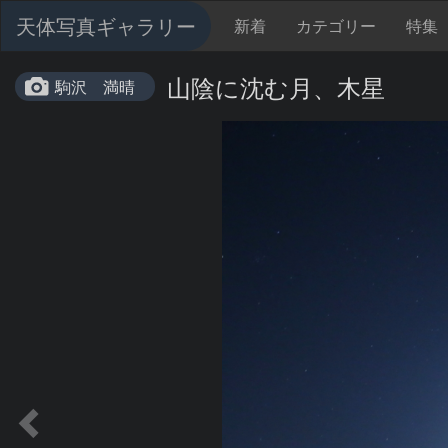
天体写真ギャラリー
新着
カテゴリー
特集
山陰に沈む月、木星
駒沢 満晴