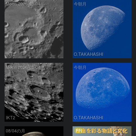
Moon 2026-08-04
今朝月
IKT2
O.TAKAHASHI
Moon 2026-08-04
今朝月
IKT2
O.TAKAHASHI
PR
08/04の月