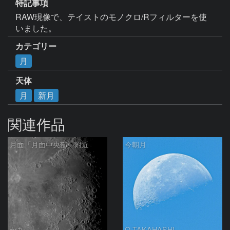
特記事項
RAW現像で、テイストのモノクロ/Rフィルターを使
いました。
カテゴリー
月
天体
月
新月
関連作品
月面「月面中央部」附近
今朝月
かあ
O.TAKAHASHI