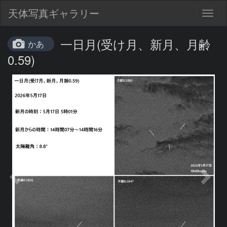
天体写真ギャラリー
Togg
navig
一日月(受け月、新月、月齢
かあ
0.59)