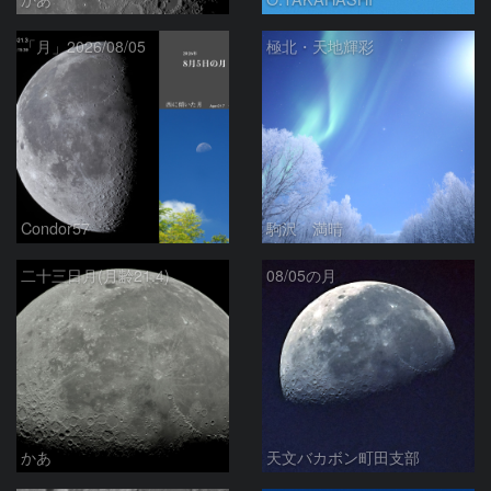
「月」2026/08/05
極北・天地輝彩
Condor57
駒沢 満晴
二十三日月(月齢21.4)
08/05の月
かあ
天文バカボン町田支部