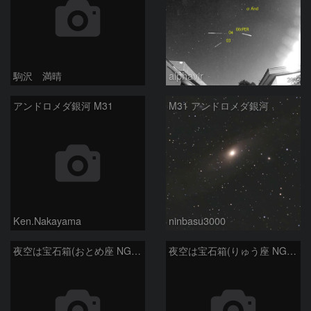
駒沢 満晴
alphavir
アンドロメダ銀河 M31
M31 アンドロメダ銀河
Ken.Nakayama
ninbasu3000
夜空は宝石箱(おとめ座 NGC5566) Seestar50
夜空は宝石箱(りゅう座 NGC6503) Seestar50