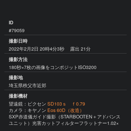
ID
#79059
撮影日時
2022年2月2日 20時4分3秒
露出 21分
撮影方法
180秒×7枚の画像をコンポジットISO3200
撮影地
埼玉県秩父市近郊
撮影機材
望遠鏡：ビクセン
SD103ｓ ｆ0.79
カメラ：キヤノン
Eos 60D（改造）
SXP赤道儀ガイド撮影（STARBOOTEN＋アドバンス
ユニット）光害カットフィルターフラットナー1.02×
