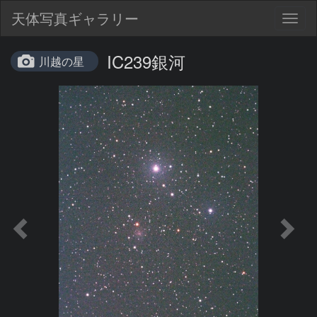
天体写真ギャラリー
Togg
navig
IC239銀河
川越の星