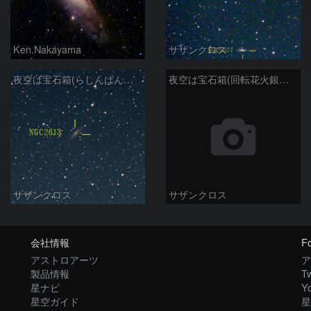
Ken.Nakayama
サザンクロス
夜空は宝石箱(らしんばん座 NGC2613) Seestar50
夜空は宝石箱(回転花火銀河 M101) Seestar50
サザンクロス
サザンクロス
会社情報
Fo
アストロアーツ
ア
製品情報
Tw
星ナビ
Y
星空ガイド
星