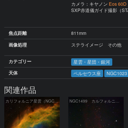
カメラ：キヤノン
Eos 6
SXP赤道儀ガイド撮影（ST
焦点距離
811mm
画像処理
ステライメージ　その他

カテゴリー
星雲・星団・銀河
天体
ペルセウス座
NGC1023
関連作品
カリフォルニア星雲（NGC 1499）
NGC1499 カルフォルニア星雲