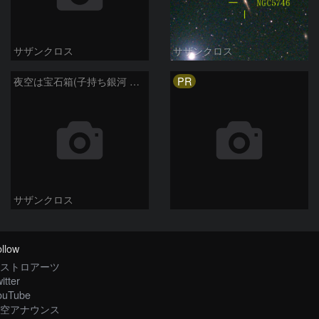
サザンクロス
サザンクロス
PR
夜空は宝石箱(子持ち銀河 M51) Seestar50
サザンクロス
llow
ストロアーツ
itter
ouTube
空アナウンス