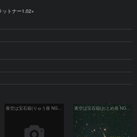
トナー1.02×

夜空は宝石箱(りゅう座 NGC6503) Seestar50
夜空は宝石箱(おとめ座 NGC5746) Seestar50