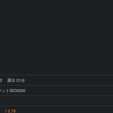
4秒
露出 21分
ットISO3200
 ｆ0.79