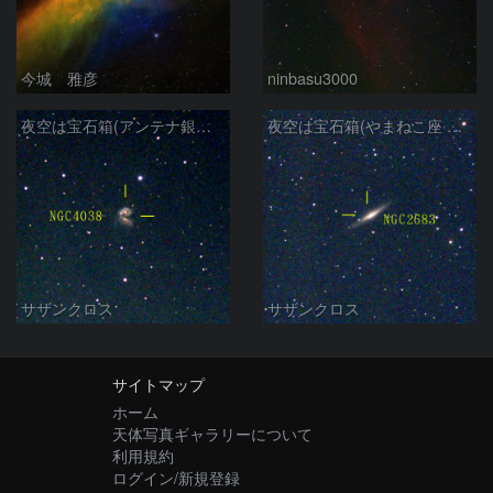
今城 雅彦
ninbasu3000
夜空は宝石箱(アンテナ銀河 NGC4038) Seestar50
夜空は宝石箱(やまねこ座 NGC2683) Seestar50
サザンクロス
サザンクロス
サイトマップ
ホーム
天体写真ギャラリーについて
利用規約
ログイン/新規登録