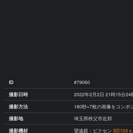
ID
#79060
撮影日時
2022年2月2日 21時15分2
撮影方法
180秒×7枚の画像をコンポジ
撮影地
埼玉県秩父市近郊
撮影機材
望遠鏡：ビクセン
SD103ｓ