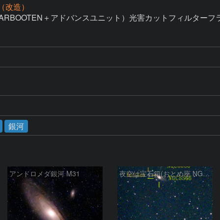
0D（改造）
ARBOOTEN＋アドバンスユニット）光害カットフィルターフラッ
銀河
アンドロメダ銀河 M31
夜空は宝石箱(おとめ座 NGC5566) Seestar50