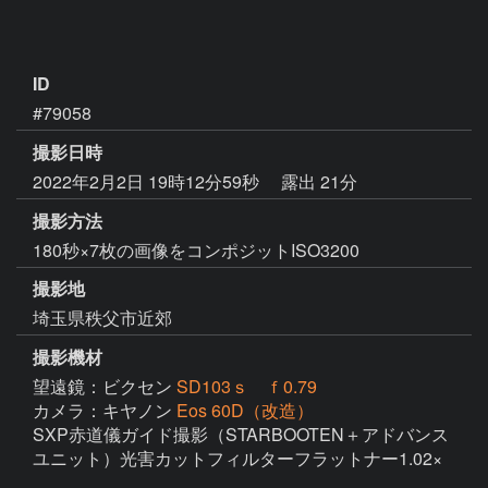
ID
#79058
撮影日時
2022年2月2日 19時12分59秒
露出 21分
撮影方法
180秒×7枚の画像をコンポジットISO3200
撮影地
埼玉県秩父市近郊
撮影機材
望遠鏡：ビクセン
SD103ｓ ｆ0.79
カメラ：キヤノン
Eos 60D（改造）
SXP赤道儀ガイド撮影（STARBOOTEN＋アドバンス
ユニット）光害カットフィルターフラットナー1.02×
