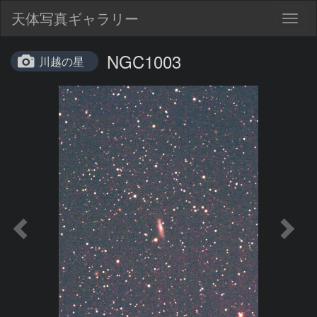
天体写真ギャラリー
Togg
navig
NGC1003
川越の星