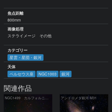
焦点距離
800mm
画像処理
ステライメージ　その他

カテゴリー
星雲・星団・銀河
天体
ペルセウス座
NGC1003
銀河
関連作品
NGC1499 カルフォルニア星雲
アンドロメダ銀河 M31