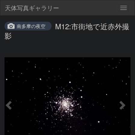
天体写真ギャラリー
Togg
navig
M12:市街地で近赤外撮
南多摩の夜空
影