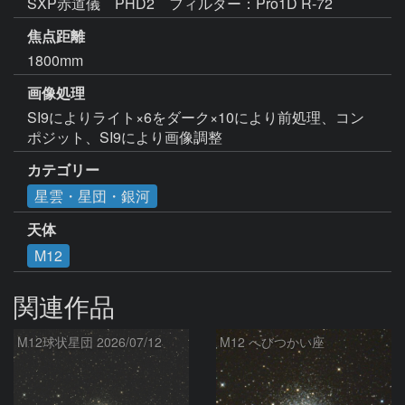
SXP赤道儀　PHD2　フィルター：Pro1D R-72
焦点距離
1800mm
画像処理
SI9によりライト×6をダーク×10により前処理、コン
ポジット、SI9により画像調整
カテゴリー
星雲・星団・銀河
天体
M12
関連作品
M12球状星団 2026/07/12
M12 へびつかい座