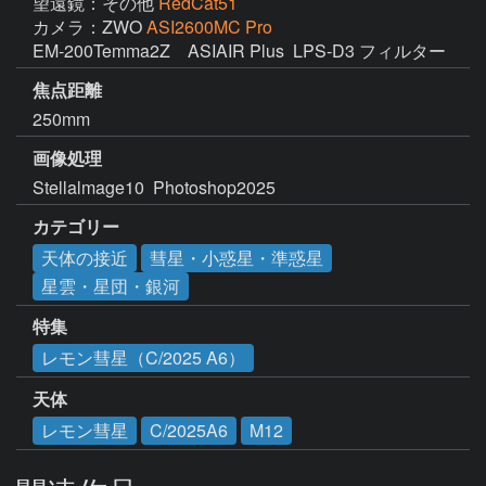
望遠鏡：その他
RedCat51
カメラ：ZWO
ASI2600MC Pro
EM-200Temma2Z　ASIAIR Plus  LPS-D3 フィルター
焦点距離
250mm
画像処理
Stellalmage10  Photoshop2025
カテゴリー
天体の接近
彗星・小惑星・準惑星
星雲・星団・銀河
特集
レモン彗星（C/2025 A6）
天体
レモン彗星
C/2025A6
M12