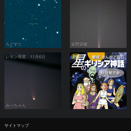
ろどすた
金野栄敏
PR
レモン彗星 11月6日
みっちゃん
サイトマップ