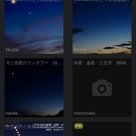
Nozzie
Nozzie
月と惑星のランデブー 2026/06/19
木星 金星 三日月 260618
nardis
momonako
PR
夕空の月と金星・木星・水星の接近 2026/6/18