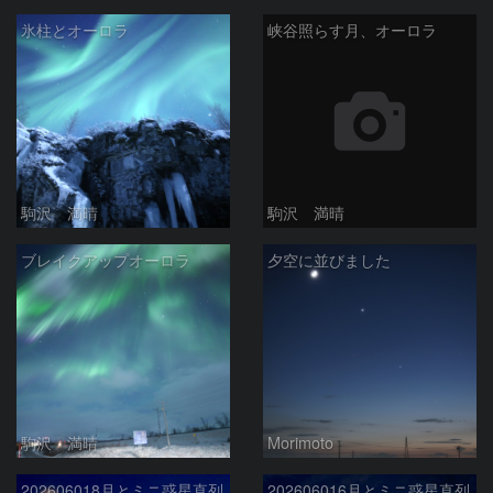
氷柱とオーロラ
峡谷照らす月、オーロラ
駒沢 満晴
駒沢 満晴
ブレイクアップオーロラ
夕空に並びました
駒沢 満晴
Morimoto
202606018月とミニ惑星直列
202606016月とミニ惑星直列