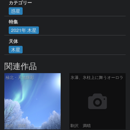
カテゴリー
惑星
特集
2021年 木星
天体
木星
関連作品
極北・天地輝彩
氷瀑、氷柱上に舞うオーロラ
駒沢 満晴
駒沢 満晴