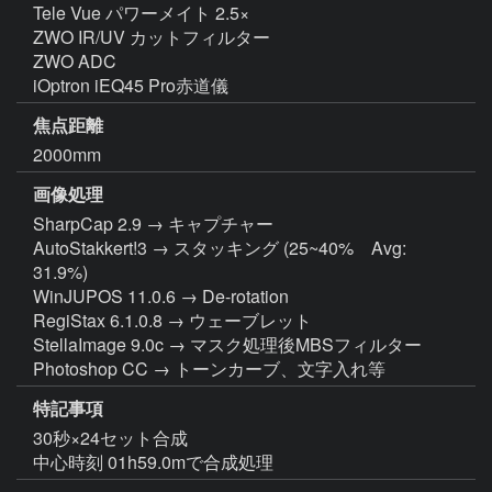
Tele Vue パワーメイト 2.5×

ZWO IR/UV カットフィルター

ZWO ADC

iOptron iEQ45 Pro赤道儀
焦点距離
2000mm
画像処理
SharpCap 2.9 → キャプチャー

AutoStakkert!3 → スタッキング (25~40%　Avg: 
31.9%)

WinJUPOS 11.0.6 → De-rotation

RegiStax 6.1.0.8 → ウェーブレット

StellaImage 9.0c → マスク処理後MBSフィルター

Photoshop CC → トーンカーブ、文字入れ等
特記事項
30秒×24セット合成

中心時刻 01h59.0mで合成処理