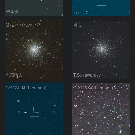
新井優
ろどすた
M12 へびつかい座
M12
化石職人
T.Sugawara777
C/2024 J4 (Lemmon)
C/2025 A6(Lemmon)