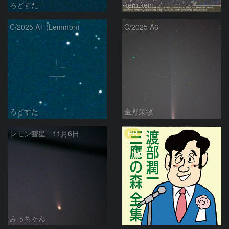
ろどすた
kem.kem
C/2025 A1 (Lemmon)
C/2025 A6
ろどすた
金野栄敏
PR
レモン彗星 11月6日
みっちゃん