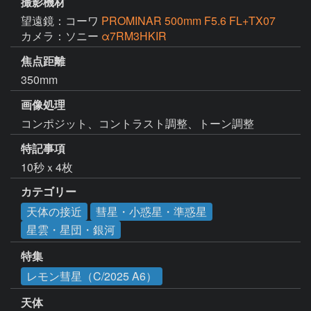
撮影機材
望遠鏡：コーワ
PROMINAR 500mm F5.6 FL+TX07
カメラ：ソニー
α7RM3HKIR
焦点距離
350mm
画像処理
コンポジット、コントラスト調整、トーン調整
特記事項
10秒ｘ4枚
カテゴリー
天体の接近
彗星・小惑星・準惑星
星雲・星団・銀河
特集
レモン彗星（C/2025 A6）
天体