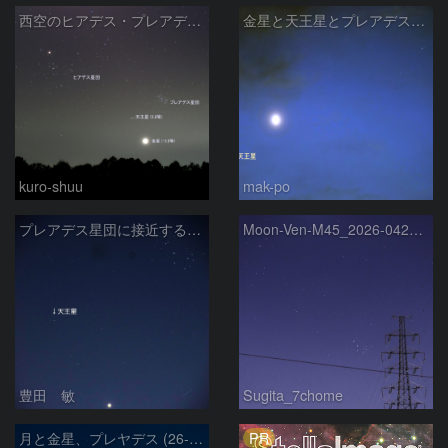
西空のヒアデス・プレアデス星団と金星(-3.9等)・天王星(5.8等) (2026/04/21)
金星と天王星とプレアデス星団の接近
kuro-shuu
mak-po
プレアデス星団に接近する金星と天王星 2026/4/21
Moon-Ven-M45_2026-0420-1937
豊田 敏
Sugita_7chome
PR
月と金星、プレヤデス (26-04-19)