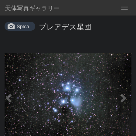
天体写真ギャラリー
Togg
navig
プレアデス星団
Spica