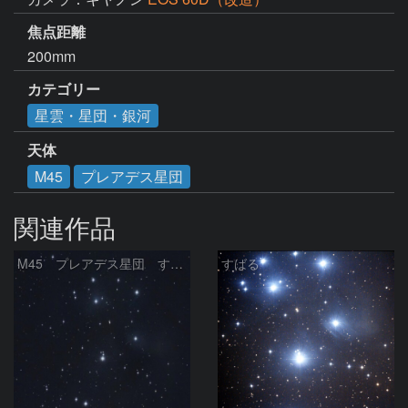
焦点距離
200mm
カテゴリー
星雲・星団・銀河
天体
M45
プレアデス星団
関連作品
M45 プレアデス星団 すばる
すばる