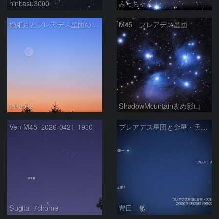
ninbasu3000
みっちゃん
極細月とプレアデス星団の接近
M45 プレアデス星団
takaoka
ShadowMountain改め影山
Ven-M45_2026-0421-1930
プレアデス星団と金星・天王星の接近 2026/4/25
Sugita_7chome
豊田 敏