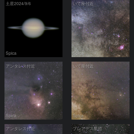
土星2024/9/6
いて座付近
Spica
Spica
アンタレス付近
いて座付近
Spica
Spica
アンタレス付近
プレアデス星団