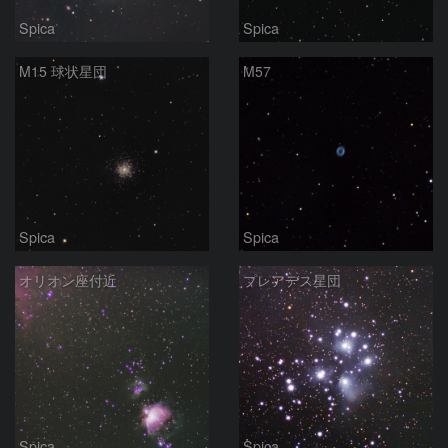
Spica
Spica
M15 球状星団
M57
Spica
Spica
オリオン座付近
プレアデス星団
Spica
Spica