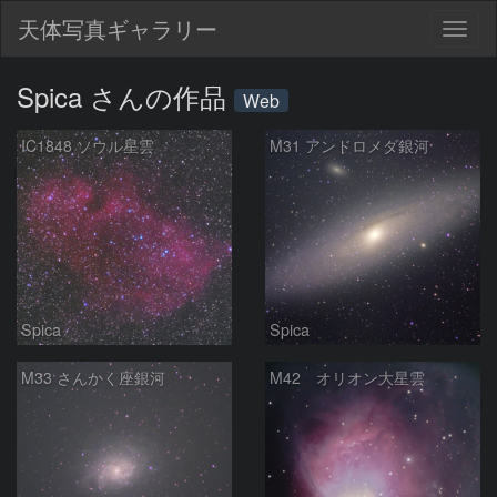
天体写真ギャラリー
Togg
navig
Spica さんの作品
Web
IC1848 ソウル星雲
M31 アンドロメダ銀河
Spica
Spica
M33 さんかく座銀河
M42 オリオン大星雲