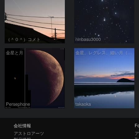
（＾０＾）コメト
ninbasu3000
金星と月
金星、レグレス、細い月（７月１６日）
Persephone
takaoka
会社情報
Fo
アストロアーツ
ア