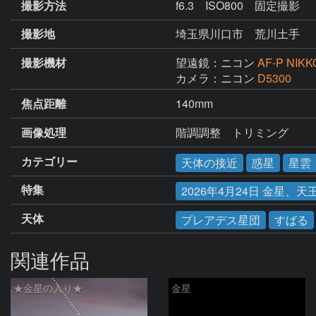
撮影方法
f6.3 ISO800 固定撮影
撮影地
埼玉県川口市 荒川土手
撮影機材
望遠鏡：ニコン
AF-P NIKK
カメラ：ニコン
D5300
焦点距離
140mm
画像処理
階調調整　トリミング
カテゴリー
天体の接近
惑星
星雲
特集
2026年4月24日 金星
天体
プレアデス星団
すばる
関連作品
★金星の入り★
金星