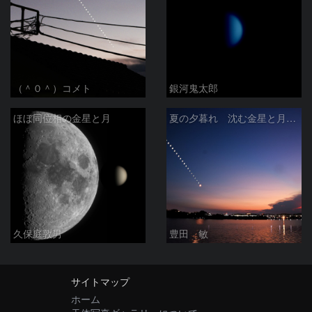
（＾０＾）コメト
銀河鬼太郎
ほぼ同位相の金星と月
夏の夕暮れ 沈む金星と月 2026/7/20
久保庭敦男
豊田 敏
サイトマップ
ホーム