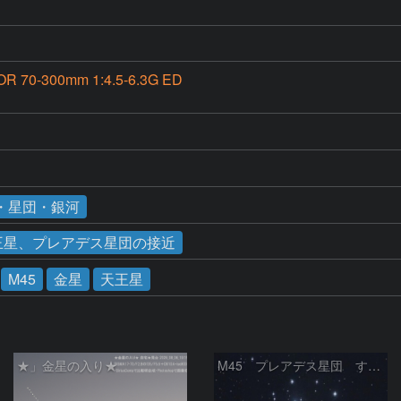
OR 70-300mm 1:4.5-6.3G ED
・星団・銀河
、天王星、プレアデス星団の接近
M45
金星
天王星
★」金星の入り★
M45 プレアデス星団 すばる