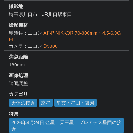
撮影地
埼玉県川口市 JR川口駅東口
撮影機材
望遠鏡：ニコン
AF-P NIKKOR 70-300mm 1:4.5-6.3G
ED
カメラ：ニコン
D5300
焦点距離
180mm
画像処理
階調調整
カテゴリー
天体の接近
惑星
星雲・星団・銀河
特集
2026年4月24日 金星、天王星、プレアデス星団の接
近