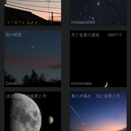
（＾０＾）コメト
ninbasu3000
宵の明星
月と金星の接近 260717
Condor57
momonako
ほぼ同位相の金星と月
夏の夕暮れ 沈む金星と月 2026/7/20