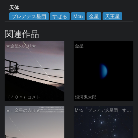
天体
プレアデス星団
すばる
M45
金星
天王星
関連作品
★金星の入り★
金星
（＾０＾）コメト
銀河鬼太郎
★」金星の入り★
M45 プレアデス星団 すばる