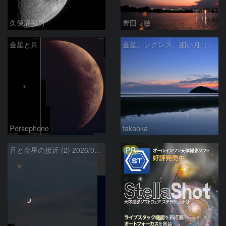
久保庭敦男
豊田 敏
金星と月
金星、レグレス、細い月（７月１６日）
Persephone
takaoka
PR
月と金星の接近 (2) 2026/07/17