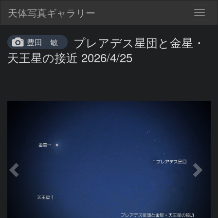
天体写真ギャラリー
Togg
navig
プレアデス星団と金星・
豊田 敏
天王星の接近 2026/4/25